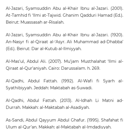
Al-Jazari, Syamsuddin Abu al-Khair Ibnu al-Jazari. (2001).
At-Tamhid fi ‘Ilmi at-Tajwid. Ghanim Qadduri Hamad (Ed.).
Beirut: Muassasah ar-Risalah.
Al-Jazari, Syamsuddin Abu al-Khair Ibnu al-Jazari. (1920).
An-Nasyr fi al-Qiraat al-‘Asyr. Ali Muhammad ad-Dhabba’
(Ed.). Beirut: Dar al-Kutub al-Ilmiyyah.
Al-Mas’ul, Abdul Ali. (2007). Mu’jam Musthalahat ‘Ilmi al-
Qiraat al-Qur’aniyah. Cairo: Darussalam. h. 269.
Al-Qadhi, Abdul Fattah. (1992). Al-Wafi fi Syarh al-
Syathibiyyah. Jeddah: Maktabah as-Suwadi.
Al-Qadhi, Abdul Fattah. (2013). Al-Idhah Li Matni ad-
Durrah. Makkah: al-Maktabah al-Asadiyah.
As-Sandi, Abdul Qayyum Abdul Ghafur. (1995). Shafahat fi
Ulum al-Qur’an. Makkah: al-Maktabah al-Imdadiyyah.