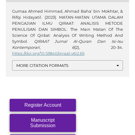
Gumaa Ahmed Himmad, Ahmad Baha’ bin Mokhtar, &
Rifqi Hidayatil. (2023). MATAN-MATAN UTAMA DALAM
PENGAJIAN ILMU QIRAAT: ANALISIS METODE
PENULISAN DAN SIMBOL: The Main Matan Of The
Science Of Qirāat: Analysis Of Writing Method And
Symbol.
QIRAAT Jurnal Al-Quran Dan Isi-Isu
Kontemporari
,
6
(2), 20-34.
https://doi.org/10.53840/qiraat.v6i2.65
MORE CITATION FORMATS
Register Account
Manuscript
Submission