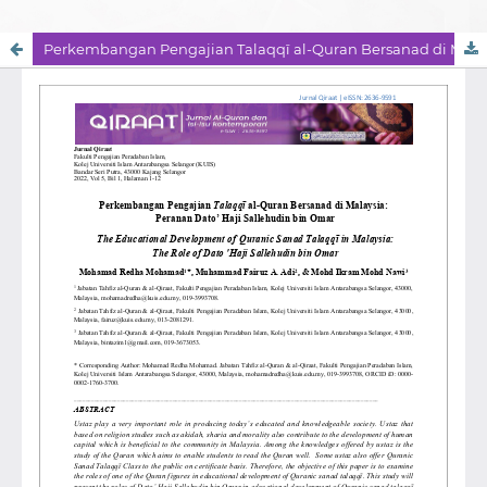
Perkembangan Pengajian Talaqqī al-Quran Bersanad di Malaysia: Peranan Dato’ Haji Sallehudin bin Omar